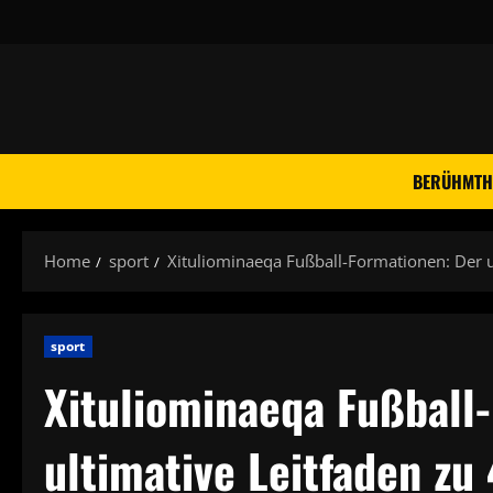
Skip
to
content
BERÜHMTH
Home
sport
Xituliominaeqa Fußball-Formationen: Der u
sport
Xituliominaeqa Fußball
ultimative Leitfaden zu