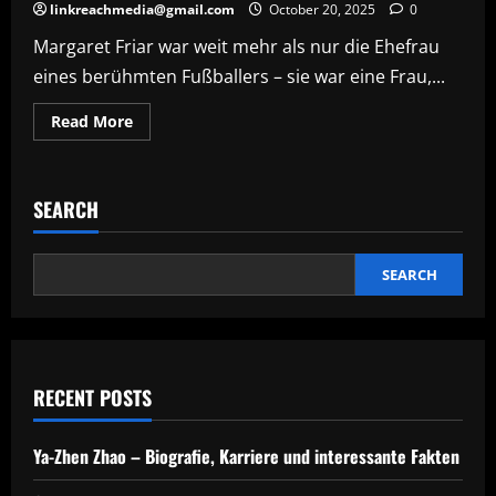
linkreachmedia@gmail.com
October 20, 2025
0
Margaret Friar war weit mehr als nur die Ehefrau
eines berühmten Fußballers – sie war eine Frau,...
Read
Read More
more
about
Margaret
Friar
–
SEARCH
Leben
und
Wirken
der
ersten
SEARCH
Ehefrau
von
Bert
Trautmann
(1930–
1980)
RECENT POSTS
Ya-Zhen Zhao – Biografie, Karriere und interessante Fakten