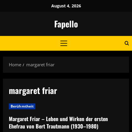
Skip
August 4, 2026
to
content
Fapello
Primary
Menu
Home
margaret friar
margaret friar
Berühmtheit
Margaret Friar – Leben und Wirken der ersten
Ehefrau von Bert Trautmann (1930–1980)