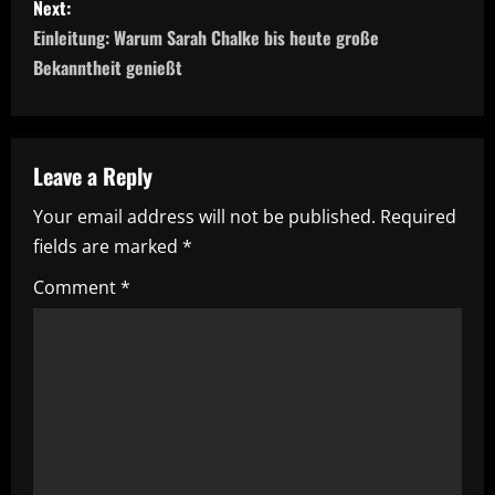
Next:
t
Einleitung: Warum Sarah Chalke bis heute große
n
Bekanntheit genießt
a
v
Leave a Reply
i
Your email address will not be published.
Required
fields are marked
*
g
Comment
*
a
t
i
o