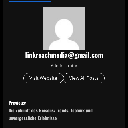
linkreachmedia@gmail.com
Administrator
Visit Website
View All Posts
P
Previous:
o
Die Zukunft des Reisens: Trends, Technik und
unvergessliche Erlebnisse
s