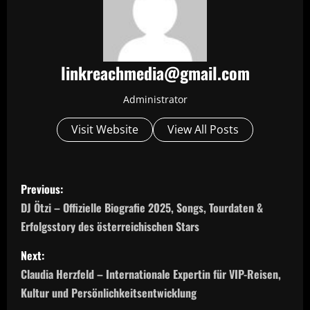
linkreachmedia@gmail.com
Administrator
Visit Website
View All Posts
P
Previous:
o
DJ Ötzi – Offizielle Biografie 2025, Songs, Tourdaten &
Erfolgsstory des österreichischen Stars
s
Next:
t
Claudia Herzfeld – Internationale Expertin für VIP-Reisen,
n
Kultur und Persönlichkeitsentwicklung