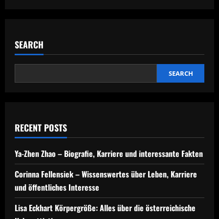
a
v
SEARCH
i
g
SEARCH
a
t
RECENT POSTS
i
o
Ya-Zhen Zhao – Biografie, Karriere und interessante Fakten
n
Corinna Fellensiek – Wissenswertes über Leben, Karriere
und öffentliches Interesse
Lisa Eckhart Körpergröße: Alles über die österreichische