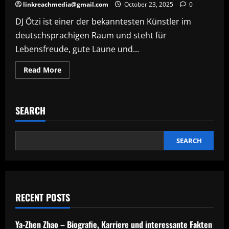
linkreachmedia@gmail.com
October 23, 2025
0
DJ Ötzi ist einer der bekanntesten Künstler im
deutschsprachigen Raum und steht für
Lebensfreude, gute Laune und...
Read
Read More
more
about
DJ
Ötzi
–
SEARCH
Offizielle
Biografie
2025,
Songs,
Tourdaten
SEARCH
&
Erfolgsstory
des
österreichischen
Stars
RECENT POSTS
Ya-Zhen Zhao – Biografie, Karriere und interessante Fakten