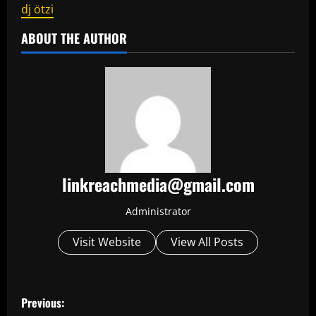
dj ötzi
ABOUT THE AUTHOR
linkreachmedia@gmail.com
Administrator
Visit Website
View All Posts
P
Previous: