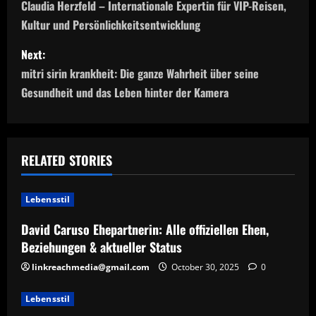
o
Claudia Herzfeld – Internationale Expertin für VIP-Reisen,
Kultur und Persönlichkeitsentwicklung
s
Next:
t
mitri sirin krankheit: Die ganze Wahrheit über seine
n
Gesundheit und das Leben hinter der Kamera
a
v
RELATED STORIES
i
Lebensstil
g
David Caruso Ehepartnerin: Alle offiziellen Ehen,
a
Beziehungen & aktueller Status
t
linkreachmedia@gmail.com
October 30, 2025
0
i
Lebensstil