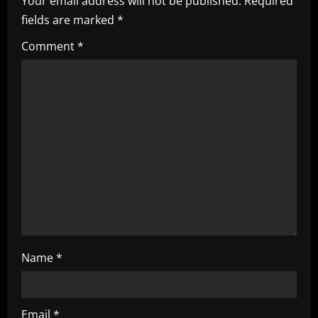
i
Your email address will not be published.
Required
fields are marked
*
g
Comment
*
a
t
i
o
n
Name
*
Email
*