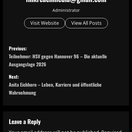
Administrator
Visit Website
View All Posts
P
Previous:
o
Teilnehmer: HSV gegen Hannover 96 – Die aktuelle
Ausgangslage 2026
s
Next:
t
Anita Eichhorn – Leben, Karriere und öffentliche
n
Wahrnehmung
a
v
Leave a Reply