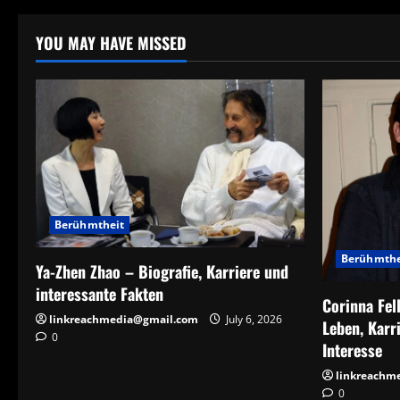
YOU MAY HAVE MISSED
Berühmtheit
Berühmthe
Ya-Zhen Zhao – Biografie, Karriere und
interessante Fakten
Corinna Fel
linkreachmedia@gmail.com
July 6, 2026
Leben, Karr
0
Interesse
linkreachm
0