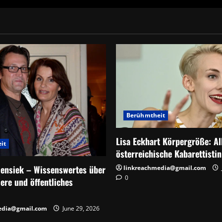
Berühmtheit
Lisa Eckhart Körpergröße: Al
it
österreichische Kabarettisti
lensiek – Wissenswertes über
linkreachmedia@gmail.com
0
iere und öffentliches
edia@gmail.com
June 29, 2026