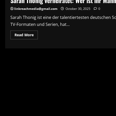
Sarah Thonig verheiratet: Wer ist ihr Mann
linkreachmedia@gmail.com
October 30, 2025
0
Sarah Thonig ist eine der talentiertesten deutschen S
TV-Formaten und Serien, hat...
Read
Read More
more
about
Sarah
Thonig
verheiratet:
Wer
ist
ihr
Mann
und
wie
lebt
sie
privat?