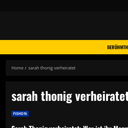
Skip
to
content
BERÜHMTH
Home
sarah thonig verheiratet
sarah thonig verheirate
FISHON