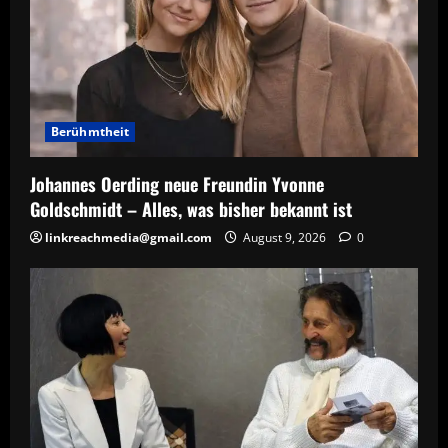
g
a
t
Berühmtheit
i
Johannes Oerding neue Freundin Yvonne
o
Goldschmidt – Alles, was bisher bekannt ist
n
linkreachmedia@gmail.com
August 9, 2026
0