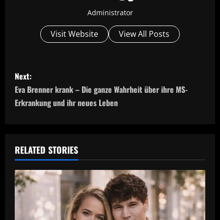
Administrator
Visit Website
View All Posts
P
Next:
o
Eva Brenner krank – Die ganze Wahrheit über ihre MS-
Erkrankung und ihr neues Leben
s
t
n
RELATED STORIES
a
v
i