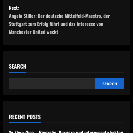
s
Next:
t
Angelo Stiller: Der deutsche Mittelfeld-Maestro, der
n
Stuttgart zum Erfolg führt und das Interesse von
Manchester United weckt
a
v
i
SEARCH
g
SEARCH
a
t
i
RECENT POSTS
o
Ya-Zhen Zhao – Biografie, Karriere und interessante Fakten