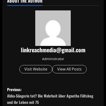
ABOUT THE AUTHOR
linkreachmedia@gmail.com
Administrator
Visit Website
View All Posts
P
Previous:
o
Abba-Sängerin tot? Die Wahrheit über Agnetha Fältskog
und ihr Leben mit 75