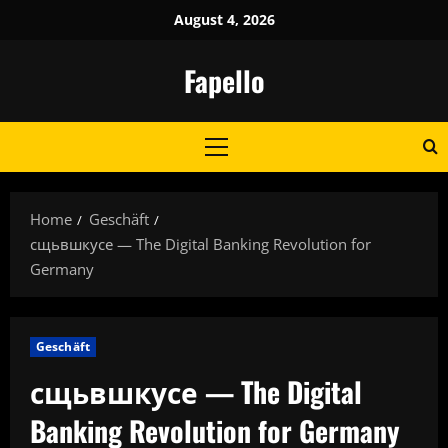
Skip
August 4, 2026
to
content
Fapello
Primary
Menu
Home
Geschäft
сщьвшкусе — The Digital Banking Revolution for
Germany
Geschäft
сщьвшкусе — The Digital
Banking Revolution for Germany